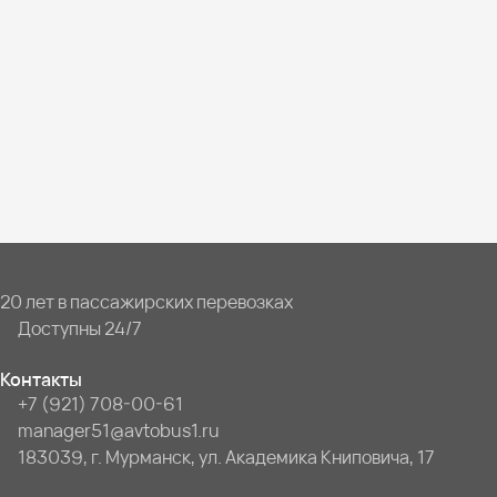
20 лет в пассажирских перевозках
Доступны 24/7
Контакты
+7 (921) 708-00-61
manager51@avtobus1.ru
183039, г. Мурманск, ул. Академика Книповича, 17