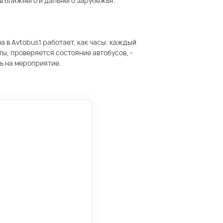
в ближнего и дальнего зарубежья.
 в Avtobus1 работает, как часы: каждый
ы, проверяется состояние автобусов, -
сь на мероприятие.