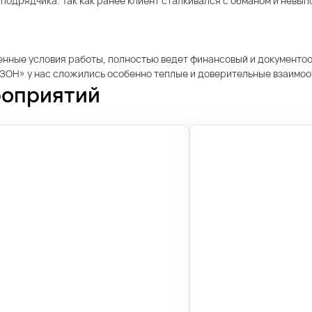
подрядчика. Так как ранее клиент сталкивался с обманом и невып
енные условия работы, полностью ведет финансовый и документооб
«ОЗОН» у нас сложились особенно теплые и доверительные взаимо
роприятий