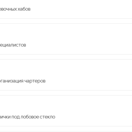
овочных хабов
пециалистов
организация чартеров
лички под лобовое стекло